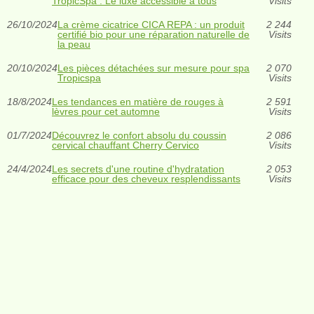
TropicSpa : Le luxe accessible à tous
Visits
26/10/2024
La crème cicatrice CICA REPA : un produit
2 244
certifié bio pour une réparation naturelle de
Visits
la peau
20/10/2024
Les pièces détachées sur mesure pour spa
2 070
Tropicspa
Visits
18/8/2024
Les tendances en matière de rouges à
2 591
lèvres pour cet automne
Visits
01/7/2024
Découvrez le confort absolu du coussin
2 086
cervical chauffant Cherry Cervico
Visits
24/4/2024
Les secrets d'une routine d'hydratation
2 053
efficace pour des cheveux resplendissants
Visits