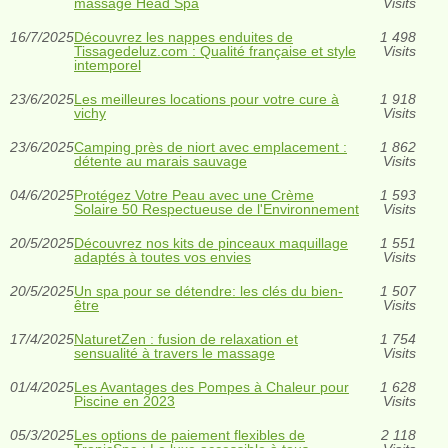
massage Head Spa
Visits
16/7/2025
Découvrez les nappes enduites de
1 498
Tissagedeluz.com : Qualité française et style
Visits
intemporel
23/6/2025
Les meilleures locations pour votre cure à
1 918
vichy
Visits
23/6/2025
Camping près de niort avec emplacement :
1 862
détente au marais sauvage
Visits
04/6/2025
Protégez Votre Peau avec une Crème
1 593
Solaire 50 Respectueuse de l'Environnement
Visits
20/5/2025
Découvrez nos kits de pinceaux maquillage
1 551
adaptés à toutes vos envies
Visits
20/5/2025
Un spa pour se détendre: les clés du bien-
1 507
être
Visits
17/4/2025
NaturetZen : fusion de relaxation et
1 754
sensualité à travers le massage
Visits
01/4/2025
Les Avantages des Pompes à Chaleur pour
1 628
Piscine en 2023
Visits
05/3/2025
Les options de paiement flexibles de
2 118